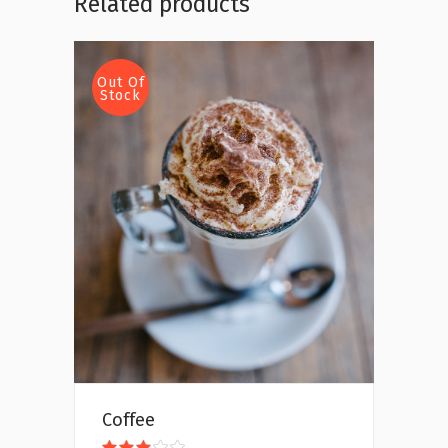
Related products
Out Of
Stock
Read more
Coffee
Rated