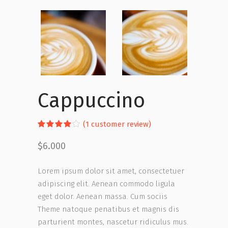
Cappuccino
Rated
1
(
1
customer review)
4.00
out
$
6.000
of 5
based
on
Lorem ipsum dolor sit amet, consectetuer
customer
rating
adipiscing elit. Aenean commodo ligula
eget dolor. Aenean massa. Cum sociis
Theme natoque penatibus et magnis dis
parturient montes, nascetur ridiculus mus.