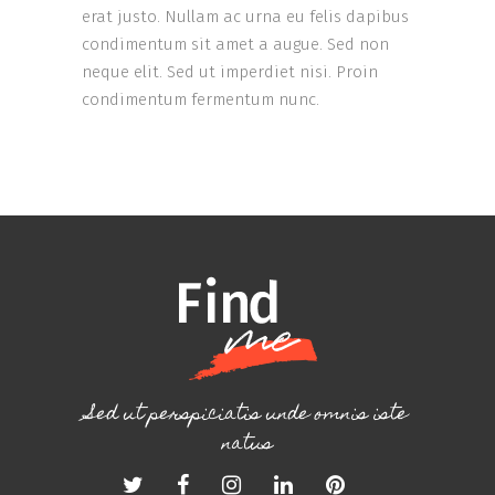
erat justo. Nullam ac urna eu felis dapibus
condimentum sit amet a augue. Sed non
neque elit. Sed ut imperdiet nisi. Proin
condimentum fermentum nunc.
Sed ut perspiciatis unde omnis iste
natus