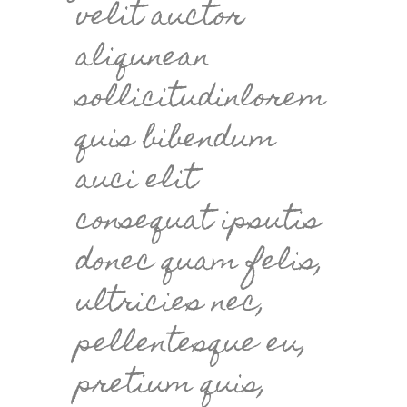
velit auctor
aliqunean
sollicitudinlorem
quis bibendum
auci elit
consequat ipsutis
donec quam felis,
ultricies nec,
pellentesque eu,
pretium quis,