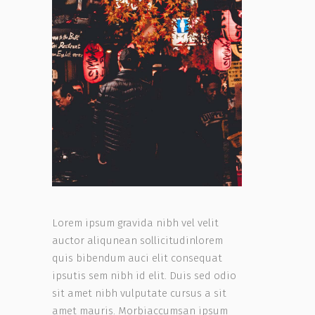
Lorem ipsum gravida nibh vel velit
auctor aliqunean sollicitudinlorem
quis bibendum auci elit consequat
ipsutis sem nibh id elit. Duis sed odio
sit amet nibh vulputate cursus a sit
amet mauris. Morbiaccumsan ipsum