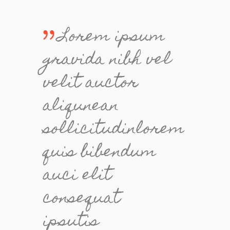
Lorem ipsum
gravida nibh vel
velit auctor
aliqunean
sollicitudinlorem
quis bibendum
auci elit
consequat
ipsutis