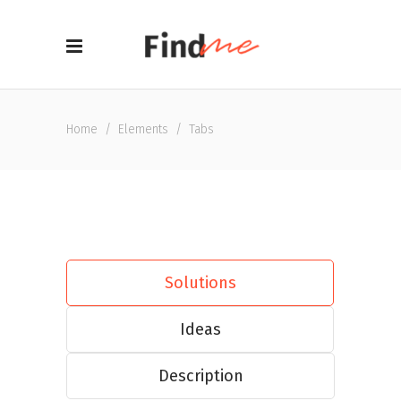
Home
/
Elements
/
Tabs
Solutions
Ideas
Description