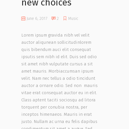
new choices
June 6, 2017
2
Music
Lorem ipsum gravida nibh vel velit
auctor aliqunean sollicitudinlorem
quis bibendum auci elit consequat
ipsutis sem nibh id elit. Duis sed odio
sit amet nibh vulputate cursus a sit
amet mauris. Morbiaccumsan ipsum
velit. Nam nec tellus a odio tincidunt
auctor a ornare odio. Sed non mauris
vitae erat consequat auctor eu in elit.
Class aptent taciti sociosqu ad litora
torquent per conubia nostra, per
inceptos himenaeos. Mauris in erat
justo. Nullam ac urna eu felis dapibus
condimentum sit amet a augue. Sed