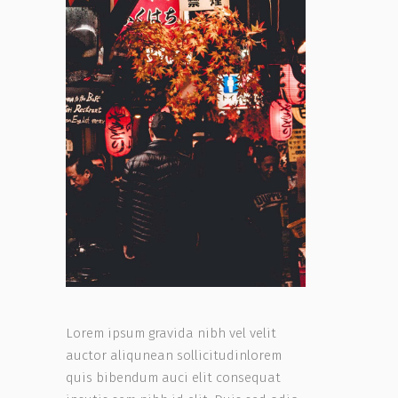
Lorem ipsum gravida nibh vel velit
auctor aliqunean sollicitudinlorem
quis bibendum auci elit consequat