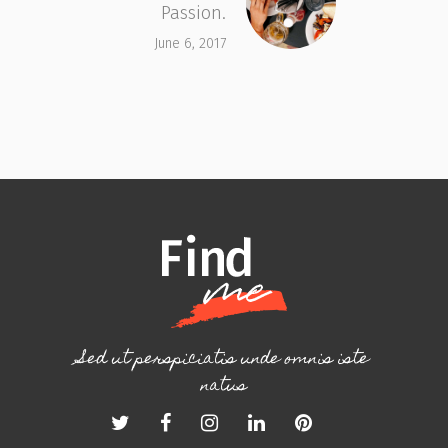
Passion.
June 6, 2017
Sed ut perspiciatis unde omnis iste
natus