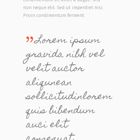
non neque elit. Sed ut imperdiet nisi.
Proin condimentum ferment.
Lorem ipsum
gravida nibh vel
velit auctor
aliqunean
sollicitudinlorem
quis bibendum
auci elit
consequat