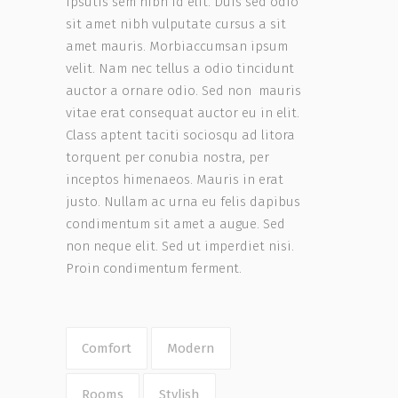
ipsutis sem nibh id elit. Duis sed odio
sit amet nibh vulputate cursus a sit
amet mauris. Morbiaccumsan ipsum
velit. Nam nec tellus a odio tincidunt
auctor a ornare odio. Sed non mauris
vitae erat consequat auctor eu in elit.
Class aptent taciti sociosqu ad litora
torquent per conubia nostra, per
inceptos himenaeos. Mauris in erat
justo. Nullam ac urna eu felis dapibus
condimentum sit amet a augue. Sed
non neque elit. Sed ut imperdiet nisi.
Proin condimentum ferment.
Comfort
Modern
Rooms
Stylish