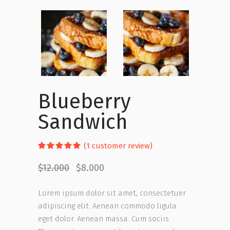
Blueberry
Sandwich
Rated
1
(
1
customer review)
5.00
out
$
12.000
$
8.000
of 5
based
on
Lorem ipsum dolor sit amet, consectetuer
customer
rating
adipiscing elit. Aenean commodo ligula
eget dolor. Aenean massa. Cum sociis