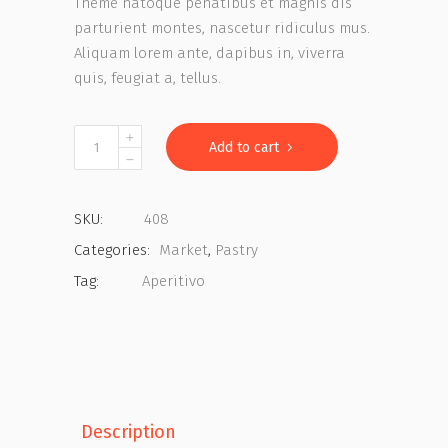
Theme natoque penatibus et magnis dis
parturient montes, nascetur ridiculus mus.
Aliquam lorem ante, dapibus in, viverra
quis, feugiat a, tellus.
Blueberry
Add to cart
Sandwich
quantity
SKU:
408
Categories:
Market
,
Pastry
Tag:
Aperitivo
Description