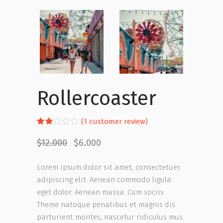
Rollercoaster
Rated
1
(
1
customer review)
2.00
out
$
12.000
$
6.000
of
5
based
Lorem ipsum dolor sit amet, consectetuer
on
customer
adipiscing elit. Aenean commodo ligula
rating
eget dolor. Aenean massa. Cum sociis
Theme natoque penatibus et magnis dis
parturient montes, nascetur ridiculus mus.