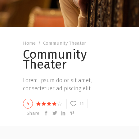
Home
/
Community Theater
Community
Theater
Lorem ipsum dolor sit amet,
consectetuer adipiscing elit
11
4
Share