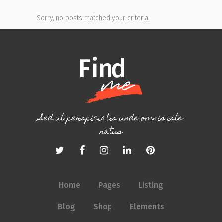
Sorry, no posts matched your criteria.
Sed ut perspiciatis unde omnis iste
natus
Home
Pages
Listing
Blog
Shop
Elements