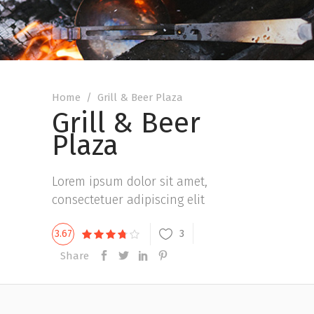
Home
/
Grill & Beer Plaza
Grill & Beer
Plaza
Lorem ipsum dolor sit amet,
consectetuer adipiscing elit
3
3.67
Share