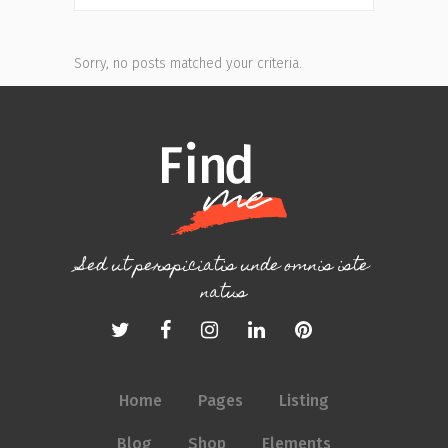
Sorry, no posts matched your criteria.
Sed ut perspiciatis unde omnis iste
natus
Home
Pages
Listing
Blog
Shop
Elements